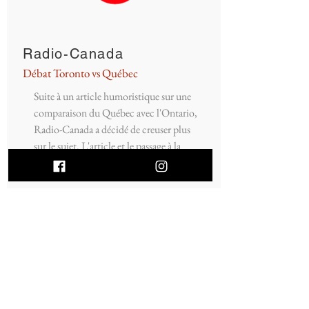
Radio-Canada
Débat Toronto vs Québec
Suite à un article humoristique sur une
comparaison du Québec avec l'Ontario,
Radio-Canada a décidé de creuser plus
sur le sujet. L'article et le passage à la
radio en cliquant sur le Logo à gauche.
Do Not Sell My Personal
Information
Formulaire d'abonnement
OK