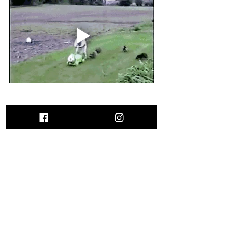
9. Parce que je suis Français
Bah ouais tu le savais pas ? Les 
Français on n'est jamais content et 
puis on se plaint tout le temps. En plus 
on va pas se mentir la bouffe est 
dégueulasse au Canada, ça manque 
de raffinement.