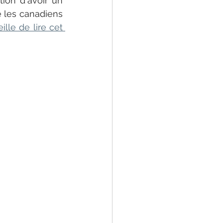
ion d'avoir un 
 les canadiens 
lle de lire cet 