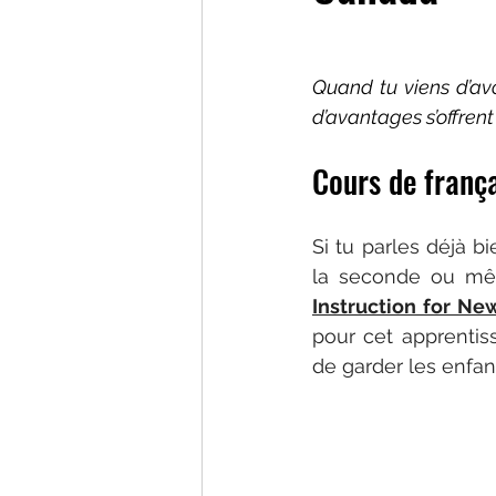
Quand tu viens d’av
d’avantages s’offrent 
Cours de frança
Si tu parles déjà 
la seconde ou même
Instruction for N
pour cet apprentis
de garder les enfan