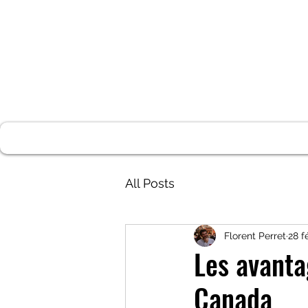
FIZZY TRAVELLERS
La vie est un voyage, pas une destination
Accueil
Canada
Toronto
Covid-19
Credit Score
All Posts
Florent Perret
28 f
Les avant
Canada