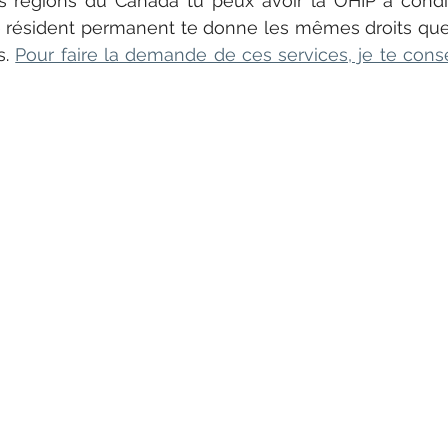
s régions du Canada tu peux avoir la OHIP à condit
être résident permanent te donne les mêmes droits que
s
. 
Pour faire la demande de ces services, je te consei