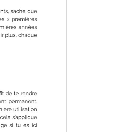
nts, sache que 
es 2 premières 
mières années 
r plus, chaque 
fit de te rendre 
ent permanent. 
ère utilisation 
 cela s’applique 
 si tu es ici 