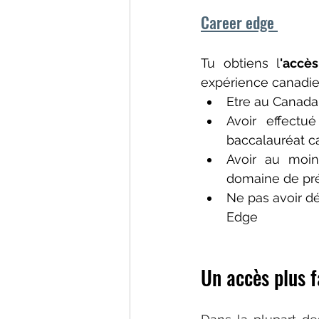
Career edge 
Tu obtiens l
'accè
expérience canadien
Etre au Canada
Avoir effectu
baccalauréat c
Avoir au moins
domaine de pré
Ne pas avoir d
Edge
Un accès plus f