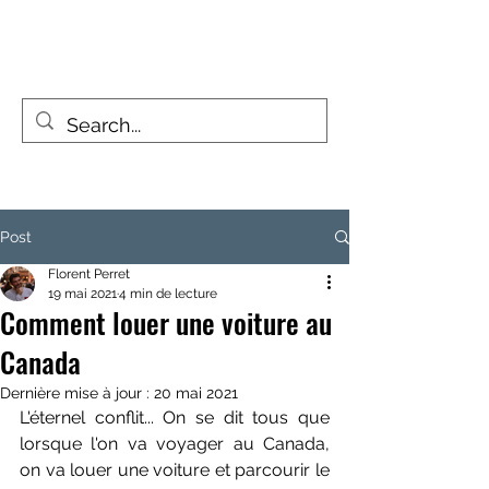
FIZZY TRAVELLERS
La vie est un voyage, pas une destination
Post
Florent Perret
19 mai 2021
4 min de lecture
Comment louer une voiture au
Canada
Dernière mise à jour :
20 mai 2021
L'éternel conflit... On se dit tous que 
lorsque l'on va voyager au Canada, 
on va louer une voiture et parcourir le 