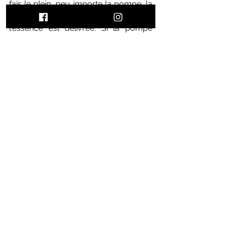
fais le plein, peu importe la pompe, la 
plupart du temps uniquement de 
l'essence est délivrée. Si la pompe 
délivre du Diesel, tu verras beaucoup 
de camions autour et un gros logo 
Diesel marqué sur la pompe.
Ou est le réservoir ? 
Tu peux vérifier 
cela sans quitter ta voiture en général 
c'est indiqué par une petite flèche sur 
le logo essence de ta voiture.