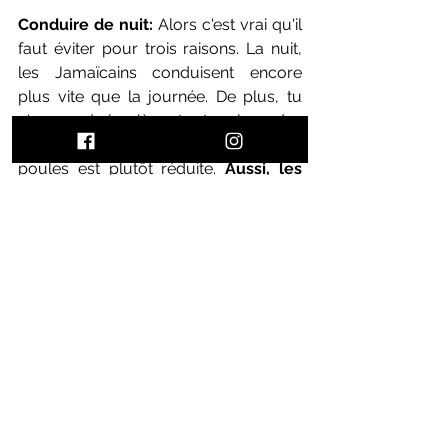
Conduire de nuit: 
Alors c'est vrai qu'il 
faut éviter pour trois raisons. La nuit, 
les Jamaïcains conduisent encore 
plus vite que la journée. De plus, tu 
n'as pas de lumières tout au long des 
routes, donc la visibilité des nids de 
poules est plutôt réduite. 
Aussi, les 
jamaïcains ont la sale habitude de 
conduire tout le temps avec les 
pleins phares allumés
, ce qui rend 
difficile en termes de visibilité lorsque 
tu croises des véhicules.
Les véhicules:
 La Jamaïque ne 
produit pas de véhicule. Il est donc 
assez courant d'avoir de vieilles 
voitures importées du Japon et 
que 
l'entièreté soit en japonais.
 En 